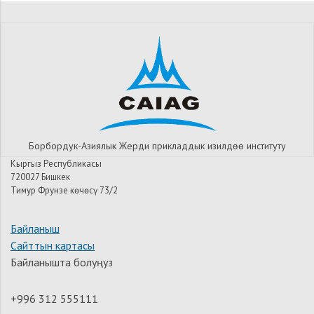
Борбордук-Азиялык Жерди прикладдык изилдѳѳ институту
Кыргыз Республикасы
720027 Бишкек
Тимур Фрунзе көчөсү 73/2
Байланыш
Сайттын картасы
Байланышта болуңуз
+996 312 555111