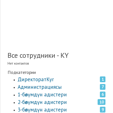
Все сотрудники - KY
Нет контактов
Подкатегории
ДиректоратKyr
1
Администрациясы
7
1-бөлүмдүн адистери
6
2-бөлүмдүн адистери
10
3-бөлүмдүн адистери
9