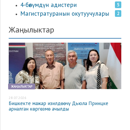
4-бөлүмдүн адистери
5
Магистратуранын окутуучулары
2
Жаңылыктар
ЖАҢЫЛЫКТАР
28.07.2026
Бишкекте мажар изилдөөчү Дьюла Принцке
арналган көргөзмө ачылды