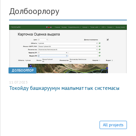
Долбоорлору
ДОЛБООРЛОР
11.07.2023
Токойду башкаруунун маалыматтык системасы
All projects