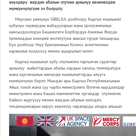
өкүлдөрү жердин абалын спутник аркылуу көзөмөлдөө
мүмкүнчүлүгүнө ээ болушту.
Мерсико уюмунун SIBELIUs долбоору Кыргыз маалымат
кубунун сервердик жабдууларын жана программалык
камсыздоолорун Бишкектеги Борбордук-Азиялык Жерди
прикладдык изилдѳѳ институтуна акысыз түрдө тапшырды.
Бул долбоор Улуу Британиянын Космос агенттигинин
каржылык колдоосу менен ашырылып келет.
Кыргыз маалымат кубу спутниктен тартылган сүрөттөр
аркылуу жайыттардын абалы, кардын запасы, температура
жана кургакчылык жөнүндө маалыматтарды алууга
мүмкүнчүлүк берет. Мындан ары Кыргыз Республикасынын
Айыл, токой жана суу чарба министрлиги, Өзгөчө кырдаалдар
министрлиги жана башка мамлекеттик органдар спутниктик
байкоо жүргүзүү менен жердин абалын изилдеп,
тенденцияларын көруп, керектүү чараларды аткара алышат.