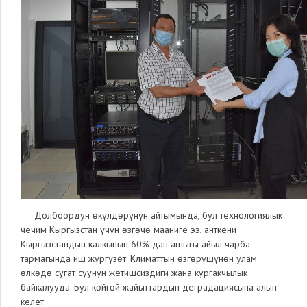
Долбоордун өкүлдөрүнүн айтымында, бул технологиялык
чечим Кыргызстан үчүн өзгөчө мааниге ээ, анткени
Кыргызстандын калкынын 60% дан ашыгы айыл чарба
тармагында иш жүргүзөт
.
Климаттын өзгөрүшүнөн улам
өлкөдө сугат суунун жетишсиздиги жана кургакчылык
байкалууда. Бул көйгө
й
жайыттардын деградациясына алып
келет.