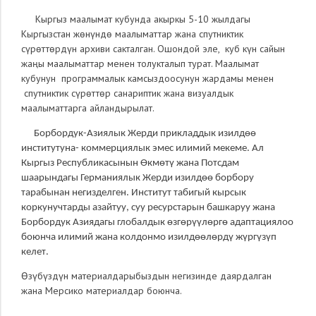
Кыргыз маалымат кубунда акыркы 5-10 жылдагы
Кыргызстан жөнүндө маалыматтар жана спутниктик
сүрөттөрдүн архиви сакталган. Ошондой эле, куб күн сайын
жаңы маалыматтар менен толукталып турат. Маалымат
кубунун программалык камсыздоосунун жардамы менен
спутниктик сүрөттөр санариптик жана визуалдык
маалыматтарга айландырылат.
Борбордук-Азиялык Жерди прикладдык изилдѳѳ
институтуна- коммерциялык эмес илимий мекеме. Ал
Кыргыз Республикасынын Өкмөтү жана Потсдам
шаарындагы Германиялык Жерди изилдөө борбору
тарабынан негизделген. Институт табигый кырсык
коркунучтарды азайтуу, суу ресурстарын башкаруу жана
Борбордук Азиядагы глобалдык өзгөрүүлөргө адаптациялоо
боюнча илимий жана колдонмо изилдөөлөрдү жүргүзүп
келет
.
Өзүбүздүн материалдарыбыздын негизинде даярдалган
жана Мерсико материалдар боюнча.