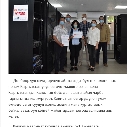
Долбоордун өкүлдөрүнүн айтымында, бул технологиялык
чечим Кыргызстан үчүн өзгөчө мааниге ээ, анткени
Кыргызстандын калкынын 60% дан ашыгы айыл чарба
тармагында иш жүргүзөт
.
Климаттын өзгөрүшүнөн улам
өлкөдө сугат суунун жетишсиздиги жана кургакчылык
байкалууда. Бул көйгө
й
жайыттардын деградациясына алып
келет.
Кыргыз маалымат кубунда акыркы 5-10 жылдагы