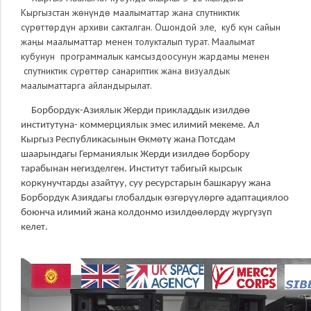
Кыргызстан жөнүндө маалыматтар жана спутниктик
сүрөттөрдүн архиви сакталган. Ошондой эле, куб күн сайын
жаңы маалыматтар менен толукталып турат. Маалымат
кубунун программалык камсыздоосунун жардамы менен
спутниктик сүрөттөр санариптик жана визуалдык
маалыматтарга айландырылат.
Борбордук-Азиялык Жерди прикладдык изилдѳѳ
институтуна- коммерциялык эмес илимий мекеме. Ал
Кыргыз Республикасынын Өкмөтү жана Потсдам
шаарындагы Германиялык Жерди изилдөө борбору
тарабынан негизделген. Институт табигый кырсык
коркунучтарды азайтуу, суу ресурстарын башкаруу жана
Борбордук Азиядагы глобалдык өзгөрүүлөргө адаптациялоо
боюнча илимий жана колдонмо изилдөөлөрдү жүргүзүп
келет
.