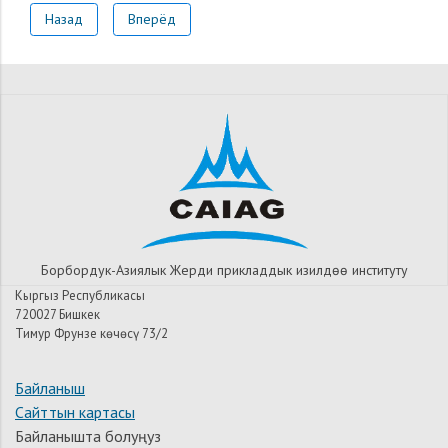
Назад
Вперёд
Борбордук-Азиялык Жерди прикладдык изилдѳѳ институту
Кыргыз Республикасы
720027 Бишкек
Тимур Фрунзе көчөсү 73/2
Байланыш
Сайттын картасы
Байланышта болуңуз