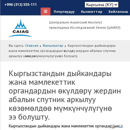
+996 (312) 555-111
Популярдуу
Кызматтар
Байланыш
Центрально-Азиатский Институт
прикладных Исследований Земли (ЦАИИЗ)
Вы здесь:
Главная
Жанылыктар
Кыргызстандын дыйкандары
жана мамлекеттик органдардын өкүлдөрү жердин абалын спутник
аркылуу көзөмөлдөө мүмкүнчүлүгүнө ээ болушту.
Кыргызстандын дыйкандары
жана мамлекеттик
органдардын өкүлдөрү жердин
абалын спутник аркылуу
көзөмөлдөө мүмкүнчүлүгүнө
ээ болушту.
Кыргызстандын дыйкандары жана мамлекеттик органдардын