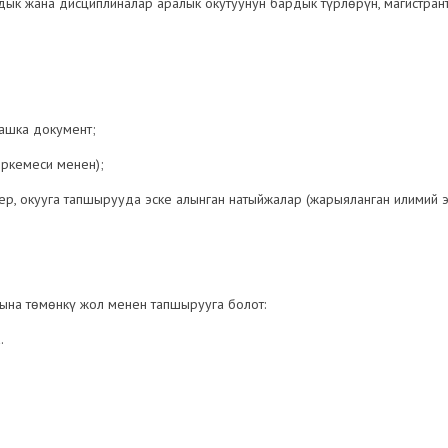
к жана дисциплиналар аралык окутуунун бардык түрлөрүн, магистран
башка документ;
иркемеси менен);
, окууга тапшырууда эске алынган натыйжалар (жарыяланган илимий эмг
на төмөнкү жол менен тапшырууга болот:
.