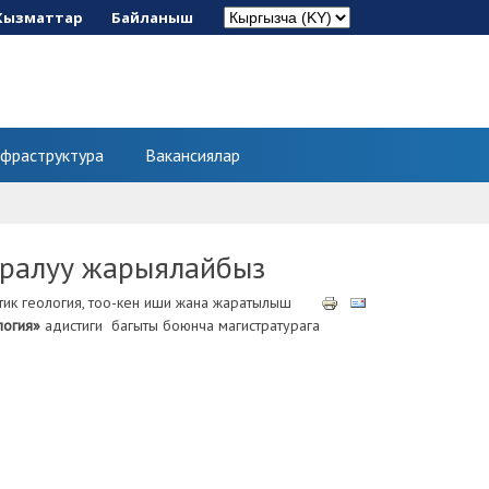
Кызматтар
Байланыш
фраструктура
Вакансиялар
уралуу жарыялайбыз
ик геология, тоо-кен иши жана жаратылыш
логия»
адистиги багыты боюнча магистратурага