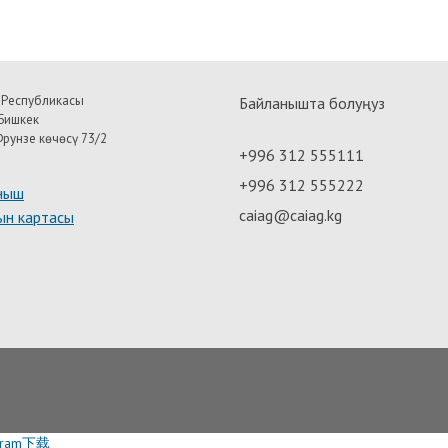
 Республикасы
Байланышта болуңуз
Бишкек
рунзе көчөсү 73/2
+996 312 555111
+996 312 555222
ныш
caiag@caiag.kg
ын картасы
egram下载