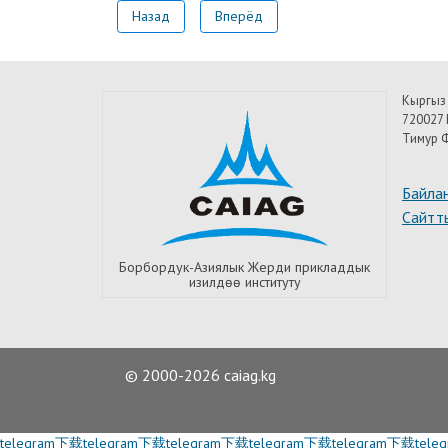
Назад
Вперёд
Кыргыз
720027 
Тимур Ф
Байла
Сайтт
Борбордук-Азиялык Жерди прикладдык
изилдѳѳ институту
© 2000-2026 caiag.kg
telegram下载
telegram下载
telegram下载
telegram下载
telegram下载
tel