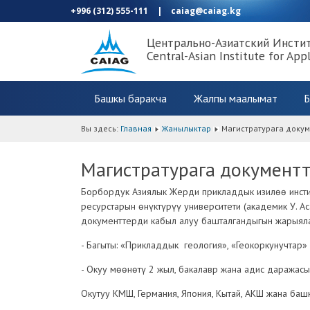
+996 (312) 555-111
|
caiag@caiag.kg
Центрально-Азиатский Инсти
Central-Asian Institute for App
Башкы баракча
Жалпы маалымат
Б
Вы здесь:
Главная
Жанылыктар
Магистратурага доку
Магистратурага документ
Борбордук Азиялык Жерди прикладдык изилөө инсти
ресурстарын өнүктүрүү университети (академик У. 
документтерди кабыл алуу башталгандыгын жарыяла
- Багыты: «Прикладдык геология», «Геокоркунучтар»
- Окуу мөөнөтү 2 жыл, бакалавр жана адис даражасы
Окутуу КМШ, Германия, Япония, Кытай, АКШ жана баш