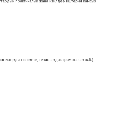
ттардын практикалык жана изилдөө иштерин камсыз
ектердин тизмеси, тезис, ардак грамоталар ж.б.);