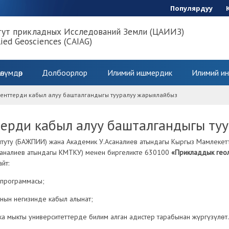
Популярдуу
тут прикладных Исследований Земли (ЦАИИЗ)
lied Geosciences (CAIAG)
өлүмдөр
Долбоорлор
Илимий ишмердик
Илимий ин
менттерди кабыл алуу башталгандыгы тууралуу жарыялайбыз
терди кабыл алуу башталгандыгы ту
туту (БАЖПИИ) жана Академик У.Асаналиев атындагы Кыргыз Мамлекетт
Асаналиев атындагы КМТКУ) менен биргеликте 630100
«Прикладдык гео
йт:
 программасы;
нын негизинде кабыл алынат;
ка мыкты университеттерде билим алган адистер тарабынан жүргүзүлөт.