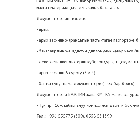
БАЖПИИ жана КМТКУ лабораториялык, дисциплинарды
кылган материалдык-техникалык базага ээ.
Документтердин тизмеси:
- арыз;
- арыз ээсинин жарандыгын тастыктаган паспорт же 
- бакалаврдын же адистин дипломунун көчүрмөсү (т
- жеке жетишкендиктерин күбөлөндүргөн документтер
- арыз ээсинин 6 сүрөтү (3 × 4);
- башка сунуштама документтери (эгер бар болсо).
Документтерди БАЖПИИ жана КМТКУ магистратурасы
- Чүй пр., 164, кабыл алуу комиссиясы дареги боюнча
Тел .: +996 555775 (309), 0558 531399