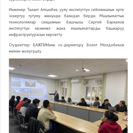
Инженер Талант Алтынбек уулу институттун сейсмикалык эрте
эскертүү тутуму жөнүндө баяндап берди. Маалыматтык
технологиялар секциянын башчысы Сергей Баркалов
институттун көзөмөл жана маалыматтарды башкаруу
инфраструктурасын көрсөттү.
Студенттер БАЖПИИнин со-директору Болот Молдобеков
менен жолугушту.