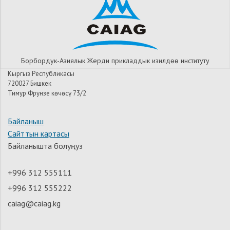
Борбордук-Азиялык Жерди прикладдык изилдѳѳ институту
Кыргыз Республикасы
720027 Бишкек
Тимур Фрунзе көчөсү 73/2
Байланыш
Сайттын картасы
Байланышта болуңуз
+996 312 555111
+996 312 555222
caiag@caiag.kg