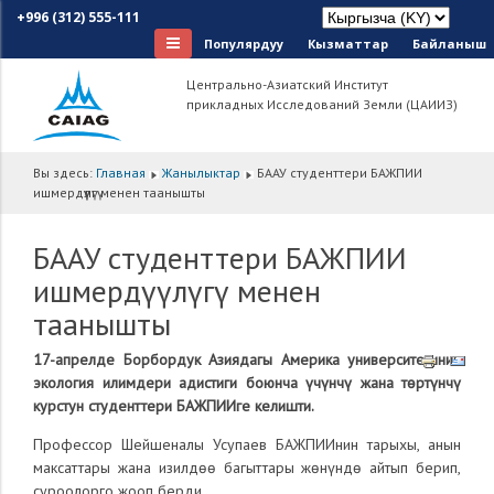
+996 (312) 555-111
Популярдуу
Кызматтар
Байланыш
Центрально-Азиатский Институт
прикладных Исследований Земли (ЦАИИЗ)
Вы здесь:
Главная
Жанылыктар
БААУ студенттери БАЖПИИ
ишмердүүлүгү менен таанышты
БААУ студенттери БАЖПИИ
ишмердүүлүгү менен
таанышты
17-апрелде Борбордук Азиядагы Америка университетинин
экология илимдери адистиги боюнча үчүнчү жана төртүнчү
курстун студенттери БАЖПИИге келишти.
Профессор Шейшеналы Усупаев БАЖПИИнин тарыхы, анын
максаттары жана изилдөө багыттары жөнүндө айтып берип,
суроолорго жооп берди.