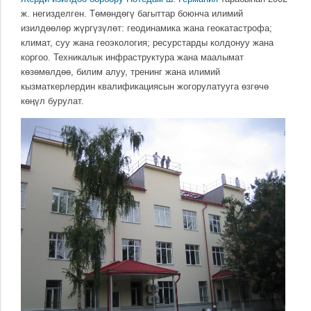
ж. негизделген. Тѳмѳндѳгү багыттар боюнча илимий
изилдѳѳлѳр жүргүзүлѳт: геодинамика жана геокатастрофа;
климат, суу жана геоэкология; ресурстарды колдонуу жана
коргоо. Техникалык инфраструктура жана маалымат
кѳзѳмѳлдѳѳ, билим алуу, тренинг жана илимий
кызматкерлердин квалификациясын жогорулатууга ѳзгѳчѳ
кѳӊүл бурулат.