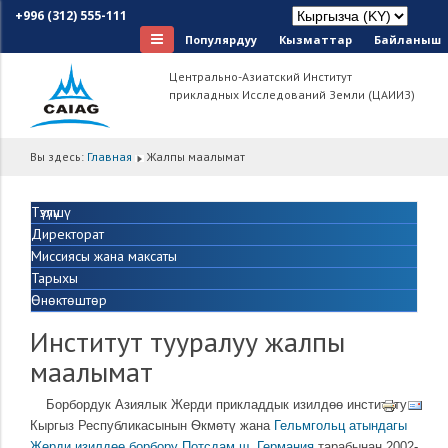
+996 (312) 555-111
Популярдуу
Кызматтар
Байланыш
Центрально-Азиатский Институт
прикладных Исследований Земли (ЦАИИЗ)
Вы здесь:
Главная
Жалпы маалымат
Түзүлүшү
Директорат
Миссиясы жана максаты
Тарыхы
Өнөктөштөр
Институт тууралуу жалпы
маалымат
Борбордук Азиялык Жерди прикладдык изилдѳѳ институту
Кыргыз Республикасынын Ѳкмѳтү жана
Гельмгольц атындагы
Жерди изилдѳѳ борбору Потсдам ш. Германия
тарабынан 2002-