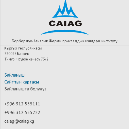
Борбордук-Азиялык Жерди прикладдык изилдѳѳ институту
Кыргыз Республикасы
720027 Бишкек
Тимур Фрунзе көчөсү 73/2
Байланыш
Сайттын картасы
Байланышта болуңуз
+996 312 555111
+996 312 555222
caiag@caiag.kg