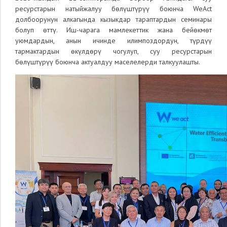
ресурстарын натыйжалуу бөлүштүрүү боюнча WeAct
долбоорунун алкагында кызыкдар тараптардын семинары
болуп өттү. Иш-чарага мамлекеттик жана бейөкмөт
уюмдардын, анын ичинде илимпоздордун, түрдүү
тармактардын өкүлдөрү чогулуп, суу ресурстарын
бөлүштүрүү боюнча актуалдуу маселелерди талкуулашты.