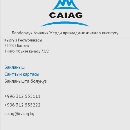
Борбордук-Азиялык Жерди прикладдык изилдѳѳ институту
Кыргыз Республикасы
720027 Бишкек
Тимур Фрунзе көчөсү 73/2
Байланыш
Сайттын картасы
Байланышта болуңуз
+996 312 555111
+996 312 555222
caiag@caiag.kg