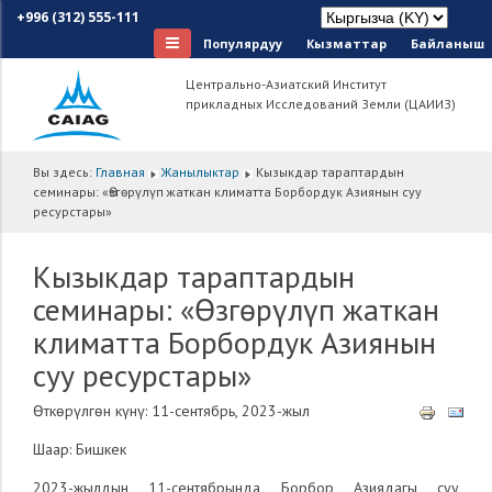
+996 (312) 555-111
Популярдуу
Кызматтар
Байланыш
Центрально-Азиатский Институт
прикладных Исследований Земли (ЦАИИЗ)
Вы здесь:
Главная
Жанылыктар
Кызыкдар тараптардын
семинары: «Өзгөрүлүп жаткан климатта Борбордук Азиянын суу
ресурстары»
Кызыкдар тараптардын
семинары: «Өзгөрүлүп жаткан
климатта Борбордук Азиянын
суу ресурстары»
Ѳткѳрүлгѳн күнү: 11-сентябрь, 2023-жыл
Шаар: Бишкек
2023-жылдын 11-сентябрында Борбор Азиядагы суу