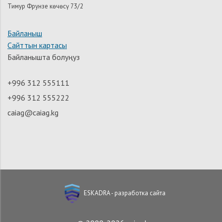
Тимур Фрунзе көчөсү 73/2
Байланыш
Сайттын картасы
Байланышта болуңуз
+996 312 555111
+996 312 555222
caiag@caiag.kg
ESKADRA - разработка сайта