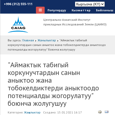
+996 (312) 555-111
Популярдуу
Кызматтар
Байланыш
Центрально-Азиатский Институт
прикладных Исследований Земли (ЦАИИЗ)
Вы здесь:
Главная
Жанылыктар
"Аймактык табигый
коркунучтардын санын аныктоо жана тобокелдиктерди аныктоодо
потенциалды жогорулатуу" боюнча жолугушуу
"Аймактык табигый
коркунучтардын санын
аныктоо жана
тобокелдиктерди аныктоодо
потенциалды жогорулатуу"
боюнча жолугушуу
Категория:
Жаңылыктар
Создано: 15.01.2021 16:17