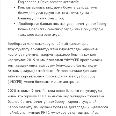
Engineering + Development жетектейт.
Консультациялык тапшырма боюнча даярдалуучу
бөлүмдөр үчүн сунуш кылынган түзүмдү жана
башталуу отчетун сунуштоо;
Долбоордун башталышы жөнүндө отчеттун долбоору
боюнча берилген сын-пикирлерди жана сунуштарды
талкуулоо жана эске алуу.
Борбордук Азия өлкөлөрүнө табигый кырсыктарга
туруктуулукту өркүндөтүү жана кырсыктардан каржылык
коргонуу мүмкүнчүлүктөрүн каржылоо боюнча колдоо
көрсөтүлөт. 2019-жылы башталган УФУУСРБ программасы
төрт жылдык ишке ашырууну болжолдоп, Казакстандын
Алматы шаарында жайгашкан Өзгөчө кырдаалдар жана
табигый кырсыктардын тобокелдигин азайтуу борбору
(ЦЧССРБ), менен биргеликте ишке ашырылат.
2020-жылдын 9-декабрында өткөн биринчи жолугушуудан
кийин, консорциум РНТС аймактык кырсыктардын тобокелин
баалоо боюнча отчеттун долбоорун кароого сунуштайт.
Кароо мөөнөтү эки жуманы түзөт (14-декабрдан 25-декабрга
чейин), анын ичинде РНТС мүчөлөрү өз сунуштарын / сын-