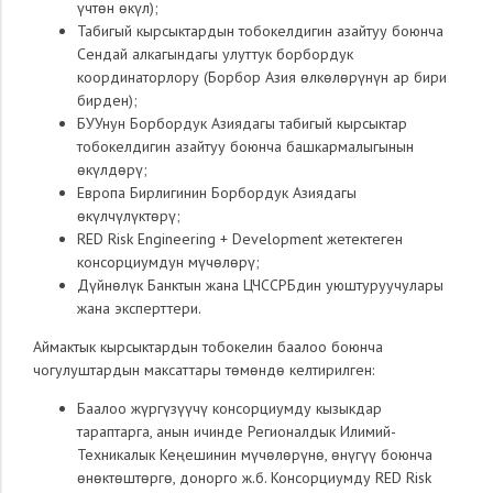
үчтөн өкүл);
Табигый кырсыктардын тобокелдигин азайтуу боюнча
Сендай алкагындагы улуттук борбордук
координаторлору (Борбор Азия өлкөлөрүнүн ар бири
бирден);
БУУнун Борбордук Азиядагы табигый кырсыктар
тобокелдигин азайтуу боюнча башкармалыгынын
өкүлдөрү;
Европа Бирлигинин Борбордук Азиядагы
өкүлчүлүктөрү;
RED Risk Engineering + Development жетектеген
консорциумдун мүчөлөрү;
Дүйнөлүк Банктын жана ЦЧССРБдин уюштуруучулары
жана эксперттери.
Аймактык кырсыктардын тобокелин баалоо боюнча
чогулуштардын максаттары төмөндө келтирилген:
Баалоо жүргүзүүчү консорциумду кызыкдар
тараптарга, анын ичинде Регионалдык Илимий-
Техникалык Кеңешинин мүчөлөрүнө, өнүгүү боюнча
өнөктөштөргө, донорго ж.б. Консорциумду RED Risk