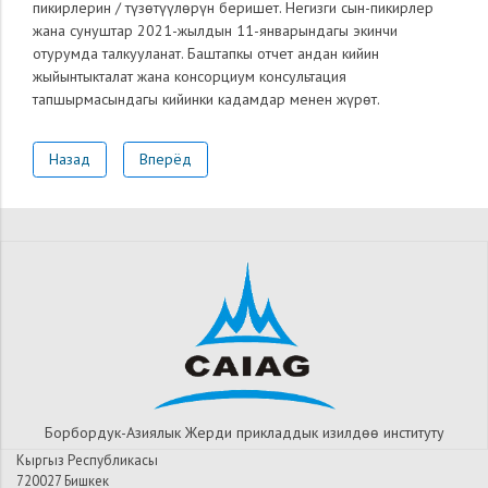
пикирлерин / түзөтүүлөрүн беришет. Негизги сын-пикирлер
жана сунуштар 2021-жылдын 11-январындагы экинчи
отурумда талкууланат. Баштапкы отчет андан кийин
жыйынтыкталат жана консорциум консультация
тапшырмасындагы кийинки кадамдар менен жүрөт.
Назад
Вперёд
Борбордук-Азиялык Жерди прикладдык изилдѳѳ институту
Кыргыз Республикасы
720027 Бишкек