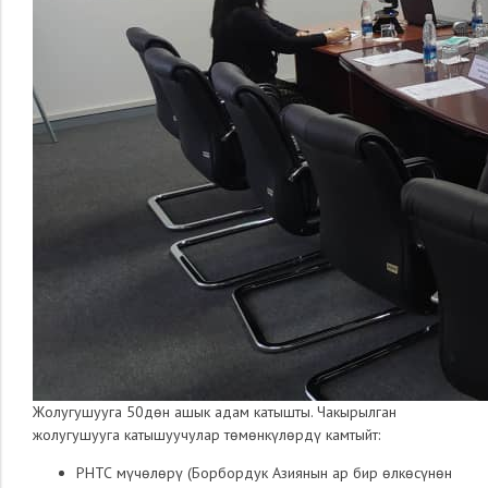
Жолугушууга 50дөн ашык адам катышты. Чакырылган
жолугушууга катышуучулар төмөнкүлөрдү камтыйт:
РНТС мүчөлөрү (Борбордук Азиянын ар бир өлкөсүнөн