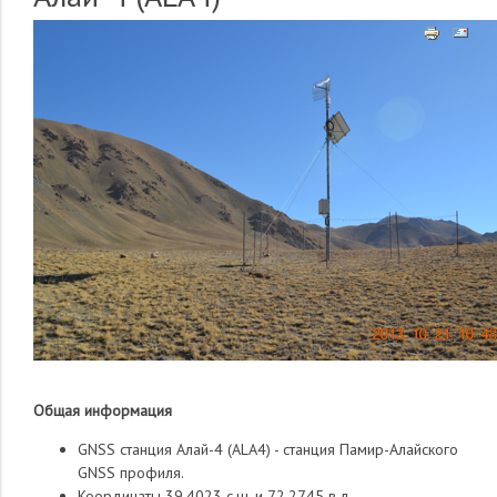
Общая информация
GNSS cтанция Алай-4 (ALA4) - станция Памир-Алайского
GNSS профиля.
Координаты 39.4023 с.ш. и 72.2745 в.д.