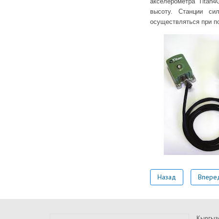
акселерометра Titan4
высоту. Станции си
осуществляться при п
Назад
Впере
Кыргыз