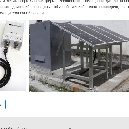
G и дигитайзера Centaur фирмы Nanometrics. Помещения для устано
льных движений оснащены обычной линией электропередачи, в с
омощи солнечной панели.
д
ская Республика