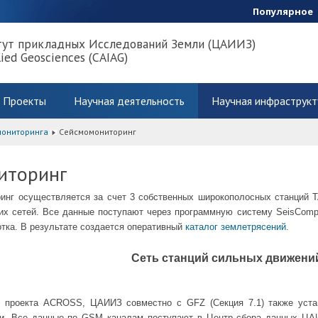
Популярное
тут прикладных Исследований Земли (ЦАИИЗ)
lied Geosciences (CAIAG)
Проекты
Научная деятельность
Научная инфраструкт
мониторинга
Сейсмомониторинг
иторинг
инг осуществляется за счет 3 собственных широкополосных станций T
гих сетей. Все данные поступают через программную систему SeisCom
тка. В результате создается оперативный
каталог землетрясений
.
Сеть станций сильных движени
х проекта ACROSS, ЦАИИЗ совместно с GFZ (Секция 7.1) также уста
ки. Все данные по GSM каналам поступают в Центр сбора данных ЦА