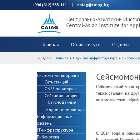
+996 (312) 555-111
|
caiag@caiag.kg
Центрально-Азиатский Инсти
Central-Asian Institute for App
Главная
Об институте
Отделы
Вы здесь:
Главная
Научная инфраструктура
Системы 
Сейсмомон
Системы мониторинга
Сеть станций
Сейсмический монитор
GNSS мониторинг
также станций из дру
Сейсмомониторинг
автоматическая обрабо
Сейсмоданные
Гидрометеомониторинг
Информационные
системы
IT-инфраструктура
С 2014 года в рамка
Библиотека
Кыргызской Республи