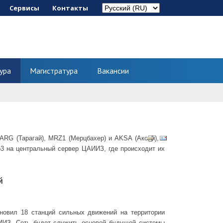
Сервисы
Контакты
ура
Магистратура
Вакансии
ARG (Тарагай), MRZ1 (Мерцбахер) и AKSA (Аксай), а
p3 на центральный сервер ЦАИИЗ, где происходит их
й
новил 18 станций сильных движений на территории
ИИЗ. Сеть будет служить основой будущей системы