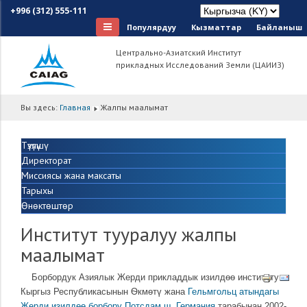
+996 (312) 555-111
Популярдуу
Кызматтар
Байланыш
Центрально-Азиатский Институт
прикладных Исследований Земли (ЦАИИЗ)
Вы здесь:
Главная
Жалпы маалымат
Түзүлүшү
Директорат
Миссиясы жана максаты
Тарыхы
Өнөктөштөр
Институт тууралуу жалпы
маалымат
Борбордук Азиялык Жерди прикладдык изилдѳѳ институту
Кыргыз Республикасынын Ѳкмѳтү жана
Гельмгольц атындагы
Жерди изилдѳѳ борбору Потсдам ш. Германия
тарабынан 2002-