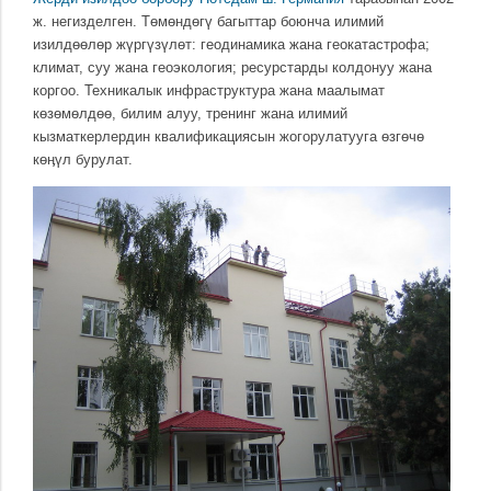
ж. негизделген. Тѳмѳндѳгү багыттар боюнча илимий
изилдѳѳлѳр жүргүзүлѳт: геодинамика жана геокатастрофа;
климат, суу жана геоэкология; ресурстарды колдонуу жана
коргоо. Техникалык инфраструктура жана маалымат
кѳзѳмѳлдѳѳ, билим алуу, тренинг жана илимий
кызматкерлердин квалификациясын жогорулатууга ѳзгѳчѳ
кѳӊүл бурулат.