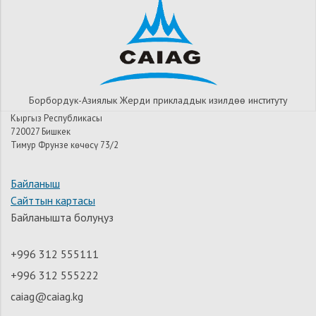
Борбордук-Азиялык Жерди прикладдык изилдѳѳ институту
Кыргыз Республикасы
720027 Бишкек
Тимур Фрунзе көчөсү 73/2
Байланыш
Сайттын картасы
Байланышта болуңуз
+996 312 555111
+996 312 555222
caiag@caiag.kg