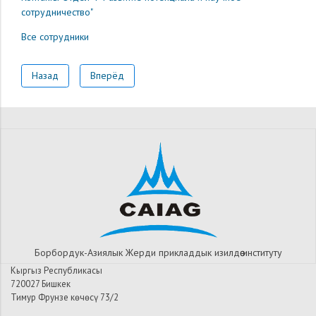
сотрудничество"
Все сотрудники
Назад
Вперёд
Борбордук-Азиялык Жерди прикладдык изилдѳѳ институту
Кыргыз Республикасы
720027 Бишкек
Тимур Фрунзе көчөсү 73/2