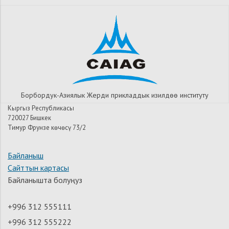
Борбордук-Азиялык Жерди прикладдык изилдѳѳ институту
Кыргыз Республикасы
720027 Бишкек
Тимур Фрунзе көчөсү 73/2
Байланыш
Сайттын картасы
Байланышта болуңуз
+996 312 555111
+996 312 555222