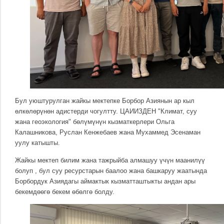
Бул уюштурулган жайкы мектепке Борбор Азиянын ар кыл
өлкөлөрүнөн адистерди чогултту. ЦАИИЗДЕН "Климат, суу
жана геоэкология" бөлүмүнүн кызматкерлери Ольга
Калашникова, Руслан Кенжебаев жана Мухаммед Эсенаман
уулу катышты.
Жайкы мектеп билим жана тажрыйба алмашуу үчүн маанилүү
болуп , бул суу ресурстарын баалоо жана башкаруу жаатында
Борбордук Азиядагы аймактык кызматташтыкты андан ары
бекемдөөгө бекем өбөлгө болду.