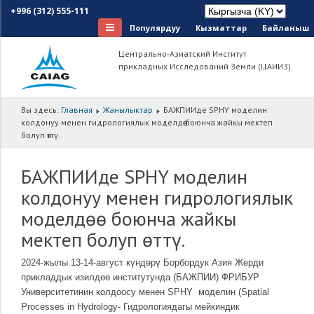
+996 (312) 555-111
Популярдуу
Кызматтар
Байланыш
Центрально-Азиатский Институт
прикладных Исследований Земли (ЦАИИЗ)
Вы здесь:
Главная
Жанылыктар
БАЖПИИде SPHY моделин
колдонуу менен гидрологиялык моделдөө боюнча жайкы мектеп
болуп өттү.
БАЖПИИде SPHY моделин
колдонуу менен гидрологиялык
моделдөө боюнча жайкы
мектеп болуп өттү.
2024-жылы 13-14-август күндөрү Борбордук Азия Жерди
прикладдык изилдөө институтунда (БАЖПИИ) ФРИБУР
Университетинин колдоосу менен SPHY моделин (Spatial
Processes in Hydrology- Гидрологиядагы мейкиндик