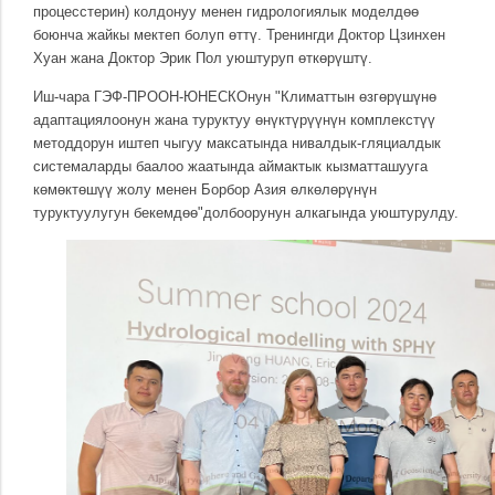
процесстерин) колдонуу менен гидрологиялык моделдөө
боюнча жайкы мектеп болуп өттү. Тренингди Доктор Цзинхен
Хуан жана Доктор Эрик Пол уюштуруп өткөрүштү.
Иш-чара ГЭФ-ПРООН-ЮНЕСКОнун "Климаттын өзгөрүшүнө
адаптациялоонун жана туруктуу өнүктүрүүнүн комплекстүү
методдорун иштеп чыгуу максатында нивалдык-гляциалдык
системаларды баалоо жаатында аймактык кызматташууга
көмөктөшүү жолу менен Борбор Азия өлкөлөрүнүн
туруктуулугун бекемдөө"долбоорунун алкагында уюштурулду.