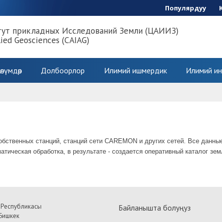
Популярдуу
тут прикладных Исследований Земли (ЦАИИЗ)
lied Geosciences (CAIAG)
өлүмдөр
Долбоорлор
Илимий ишмердик
Илимий ин
обственных станций, станций сети CAREMON и других сетей. Все данны
тическая обработка, в результате - создается оперативный каталог зе
 Республикасы
Байланышта болуңуз
Бишкек