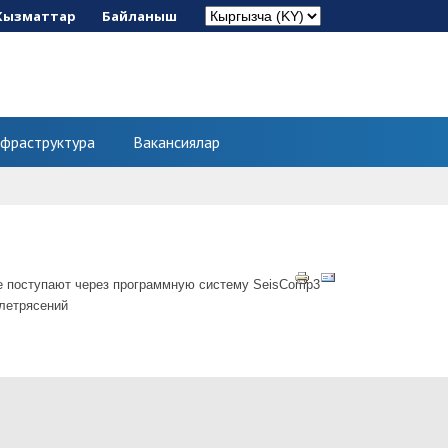
Кызматтар
Байланыш
фраструктура
Вакансиялар
е поступают через программную систему SeisComp3
млетрясений