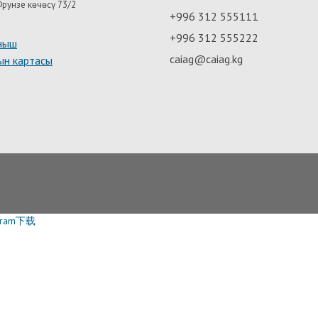
рунзе көчөсү 73/2
+996 312 555111
+996 312 555222
ныш
caiag@caiag.kg
ын картасы
egram下载