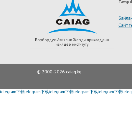
Тимур Ф
Байла
Сайтт
Борбордук-Азиялык Жерди прикладдык
изилдѳѳ институту
© 2000-2026 caiag.kg
telegram下载
telegram下载
telegram下载
telegram下载
telegram下载
tel