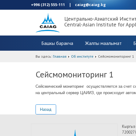
+996 (312) 555-111
|
caiag@caiag.kg
Центрально-Азиатский Инсти
Central-Asian Institute for App
Башкы баракча
Жалпы маалымат
Б
Вы здесь:
Главная
Об институте
Сейсмомониторинг 1
Сейсмомониторинг 1
Сейсмический мониторинг осуществляется за счет с
на центральный сервер ЦАИИЗ, где происходит автома
Назад
Кыргыз
720027 