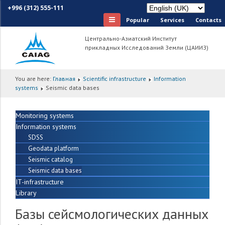
+996 (312) 555-111
Popular
Services
Сontacts
Центрально-Азиатский Институт
прикладных Исследований Земли (ЦАИИЗ)
You are here:
Главная
Scientific infrastructure
Information
systems
Seismic data bases
Monitoring systems
Information systems
SDSS
Geodata platform
Seismic catalog
Seismic data bases
IT-infrastructure
Library
Базы сейсмологических данных