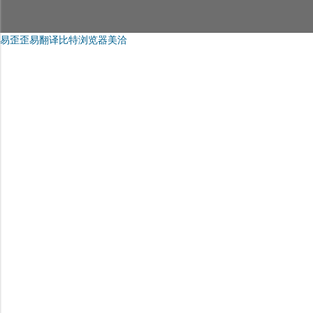
易歪歪
易翻译
比特浏览器
美洽