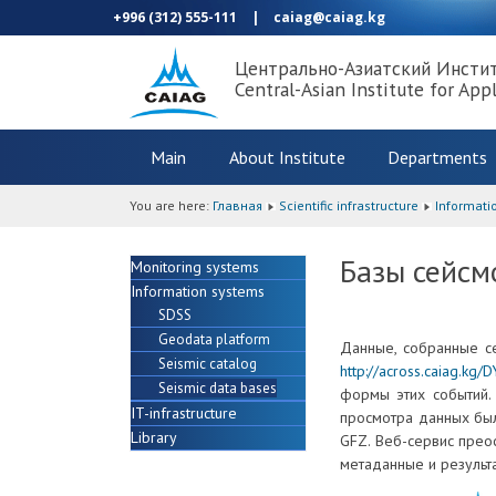
+996 (312) 555-111
|
caiag@caiag.kg
Центрально-Азиатский Инсти
Central-Asian Institute for App
Main
About Institute
Departments
You are here:
Главная
Scientific infrastructure
Informati
Базы сейсм
Monitoring systems
Information systems
SDSS
Geodata platform
Данные, собранные 
Seismic catalog
http://across.caiag.kg/
Seismic data bases
формы этих событий.
IT-infrastructure
просмотра данных был
Library
GFZ. Веб-сервис прео
метаданные и результ