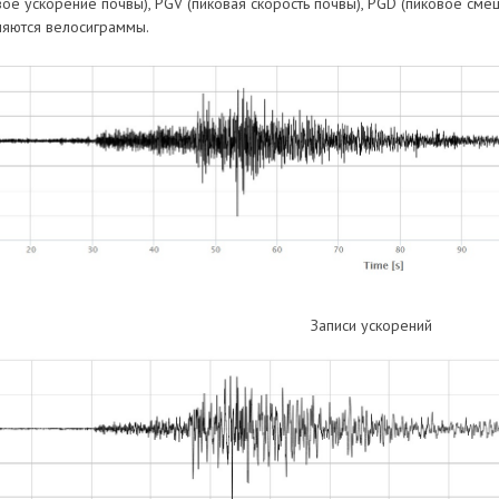
ое ускорение почвы), PGV (пиковая скорость почвы), PGD (пиковое смещ
ляются велосиграммы.
Записи ускорений