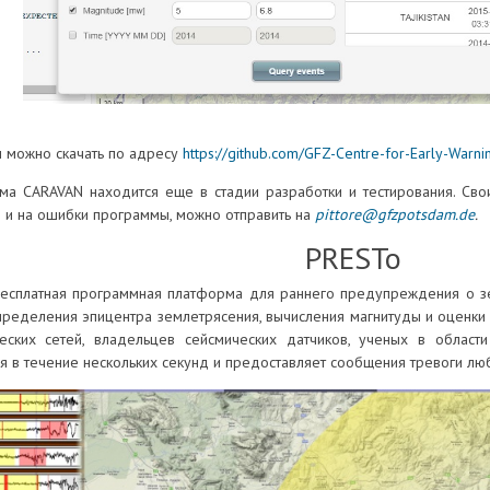
 можно скачать по адресу
https://github.com/GFZ-Centre-for-Early-Warni
ма CARAVAN находится еще в стадии разработки и тестирования. Сво
и на ошибки программы, можно отправить на
pittore@gfzpotsdam.de
.
PRESTo
бесплатная программная платформа для раннего предупреждения о з
ределения эпицентра землетрясения, вычисления магнитуды и оценки
ских сетей, владельцев сейсмических датчиков, ученых в област
ия в течение нескольких секунд и предоставляет сообщения тревоги лю