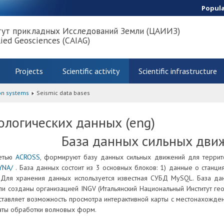
Popul
тут прикладных Исследований Земли (ЦАИИЗ)
lied Geosciences (CAIAG)
Projects
Scientific activity
Scientific infrastructure
on systems
Seismic data bases
ологических данных (eng)
База данных сильных дви
сетью
ACROSS
, формируют базу данных сильных движений для террито
DYNA/
. База данных состоит из 3 основных блоков: 1) данные о станци
 Для хранения данных используется известная СУБД MySQL. База да
и созданы организацией INGV (Итальянский Национальный Институт гео
ставляет возможность просмотра интерактивной карты с местонахождени
аты обработки волновых форм.