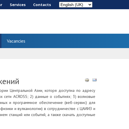
ar
Services
Сontacts
Vacancies
жений
рии Центральной Азии, которя доступна по адресу
ях сети ACROSS; 2) данные о событиях; 3) волновые
нных и программное обеспечение (веб-сервис) для
физики и вулканологии) в сотрудничестве с ЦАИИЗ и
ем станций или событий, а также скачать доступные