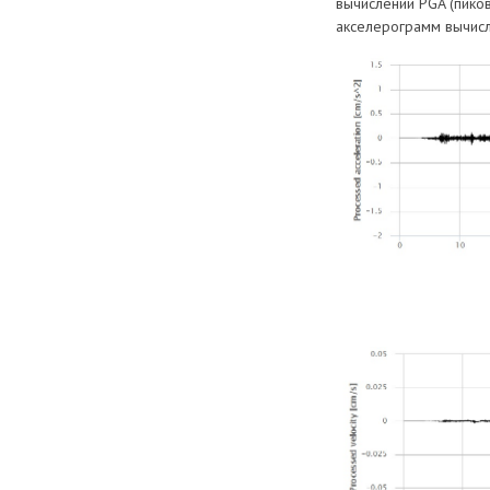
вычислении PGA (пиков
акселерограмм вычис