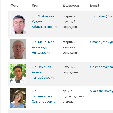
Фото
Имя
Должность
E-mail
Др. Усубалиев
старший
r.usubaliev@ca
Рыскул
научный
Абдыжакыпович
сотрудник
Др. Мандычев
старший
a.mandychev@c
Александр
научный
Николаевич
сотрудник
Др.Осмонов
научный
a.osmonov@cai
Азамат
сотрудник
Тынарбекович
Др.
вр. и.о.
o.kalashnikova
Калашникова
руководителя
Ольга Юрьевна
отдела