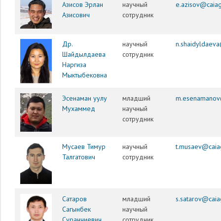
Азисов Эрлан
научный
e.azisov@caiag
Азисович
сотрудник
Др.
научный
n.shaidyldaeva
Шайдылдаева
сотрудник
Наргиза
Мыктыбековна
Эсенаман уулу
младший
m.esenamanov
Мухаммед
научный
сотрудник
Мусаев Тимур
научный
t.musaev@caia
Талгатович
сотрудник
Сатаров
младший
s.satarov@caia
Сагынбек
научный
Суранчиевич
сотрудник