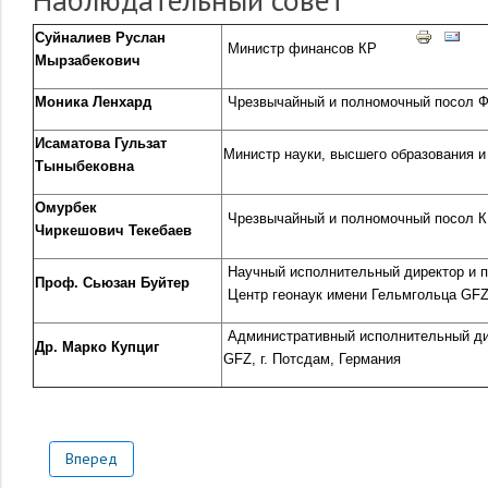
Суйналиев Руслан
Министр финансов КР
Мырзабекович
Моника Ленхард
Чрезвычайный и полномочный посол Ф
Исаматова Гульзат
Министр науки, высшего образования и
Тыныбековна
Омурбек
Чрезвычайный и полномочный посол К
Чиркешович Текебаев
Научный исполнительный директор и 
Проф. Сьюзан Буйтер
Центр геонаук имени Гельмгольца GFZ,
Административный исполнительный ди
Др. Марко Купциг
GFZ, г. Потсдам, Германия
Вперед