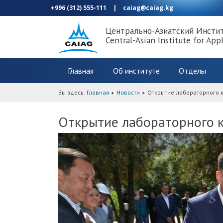
+996 (312) 555-111
|
caiag@caiag.kg
Центрально-Азиатский Инсти
Central-Asian Institute for App
Главная
Об институте
Отделы
Вы здесь:
Главная
Новости
Открытие лабораторного 
Открытие лабораторного 