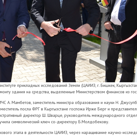
 институте прикладных исследований Земли (ЦАИИЗ, г. Бишкек, Кыргызст
монту здания на средства, выделенные Министерством финансов из го
 МЧС А. Мамбетов, заместитель министра образования и науки Н. Джусуп
заместитель посла ФРГ в Кыргызстане госпожа Ирже Берг и представите
нистративный директор Ш. Шварце, руководитель международного отдела
учила символический ключ со-директору Б.Молдобекову.
нового этапа в деятельности ЦАИИЗ, через наращивание научно-иссле