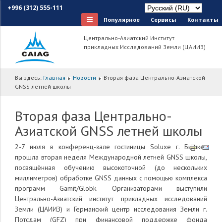
+996 (312) 555-111
Популярное
Сервисы
Контакты
Центрально-Азиатский Институт
прикладных Исследований Земли (ЦАИИЗ)
Вы здесь:
Главная
Новости
Вторая фаза Центрально-Азиатской
GNSS летней школы
Вторая фаза Центрально-
Азиатской GNSS летней школы
2-7 июля в конференц-зале гостиницы Soluxe г. Бишкек
прошла вторая неделя Международной летней GNSS школы,
посвящённая обучению высокоточной (до нескольких
миллиметров) обработке GNSS данных с помощью комплекса
программ Gamit/Globk. Организаторами выступили
Центрально-Азиатский институт прикладных исследований
Земли (ЦАИИЗ) и Германский центр исследования Земли г.
Потсдам (GFZ) при финансовой поддержке фонда