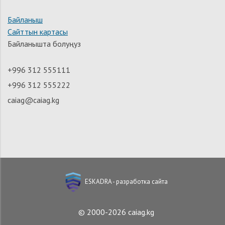
Байланыш
Сайттын картасы
Байланышта болуңуз
+996 312 555111
+996 312 555222
caiag@caiag.kg
ESKADRA - разработка сайта
© 2000-2026 caiag.kg