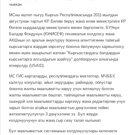
чыккан.
МСны иштеп чыгуу Кыргыз Республикасында 2011-жылдын
августунан тартып КР Билим берүү жана илим министрлиги КР
Өзгөчө кырдаалдар министрлиги менен биргеликте, БУУнун
Балдар Фондунун (ЮНИСЕФ) техникалык колдоосу жана
АКШнын эл аралык өнүктүрүү боюнча агенттигинин табигый
кырсыктарга жардам көрсөтүү боюнча бөлүмүнүн каржылоосу
менен ишке ашырылып жаткан "Кыргызстандагы балдардын
кырсыктарга алсыздыгын азайтуу" долбоорунун алкагында
өткөрүлдү (USAID).
МС ГИС-карталарды, республикадагы мектептер, МЧББУ,
калктуу конуштар, айыл округдары, райондор, облустар
боюнча жалпы маалыматты көрүү үчүн жетиштүү болгон
жалпы маалыматтан баштап, таблицалык маалыматты көрүү,
ошондой эле маалыматтарды киргизүү жана редактирлөө үчүн
зарыл болгон атайын маалыматтын деңгээлине чейин
жеткиликтүүлүктүн 3 деңгээлине ээ. Бул жерде
колдонуучунун аты жана сыр сөзү талап кылынат.
Бул маалыматтык системанын колдонуучулары келечекте