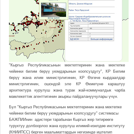
"Кыргыз Республикасынын мектептеринин жана мектепке
чейинки билим берүү уюмдарынын коопсуздугу", КР Билим
берүү жана илим министрлигинин, КР Өзгөчө кырдаалдар
министрлигинин, ошондой эле КР Өкмөтүнө караштуу
архитектура курулуш жана турак жай-коммуналдык чарба
мамлекеттик агенттигинин акыркы пайдалануучулары үчүн.
Бул "Кыргыз Республикасынын мектептеринин жана мектепке
чейинки билим берүү уюмдарынын коопсуздугу" системасы
БАЖПИИнин адистери тарабынан Кыргыз жер титирөөгө
туруктуу долбоорлоо жана курулуш илимий-изилдөө институту
(КНИИПСС) берген маалыматтардын негизинде иштелип