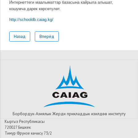
Интернеттеги маалыматтар базасына кайрыла алышат,
кошумча дарек көрсөтүлөт.
http://schooldb.caiag.kg/
Назад
Вперёд
Борбордук-Азиялык Жерди прикладдык изилдѳѳ институту
Кыргыз Республикасы
720027 Бишкек
Тимур Фрунзе көчөсү 73/2