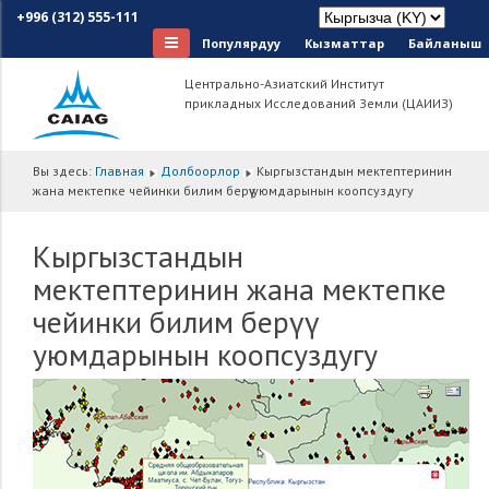
+996 (312) 555-111
Популярдуу
Кызматтар
Байланыш
Центрально-Азиатский Институт
прикладных Исследований Земли (ЦАИИЗ)
Вы здесь:
Главная
Долбоорлор
Кыргызстандын мектептеринин
жана мектепке чейинки билим берүү уюмдарынын коопсуздугу
Кыргызстандын
мектептеринин жана мектепке
чейинки билим берүү
уюмдарынын коопсуздугу