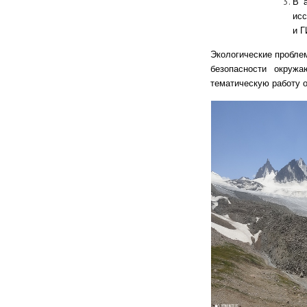
В 
исс
и Г
Экологические пробле
безопасности окружа
тематическую работу 