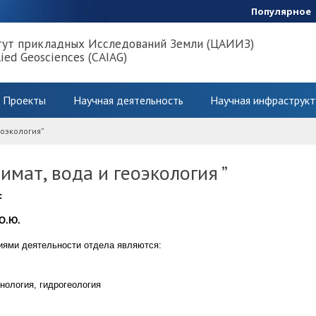
Популярное
тут прикладных Исследований Земли (ЦАИИЗ)
lied Geosciences (CAIAG)
Проекты
Научная деятельность
Научная инфраструкт
еоэкология”
имат, вода и геоэкология ”
:
 О.Ю.
ями деятельности отдела являются:
нология, гидрогеология