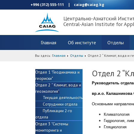
+996 (312) 555-111
|
caiag@caiag.kg
Центрально-Азиатский Инсти
Central-Asian Institute for App
Главная
Об институте
Отделы
Вы здесь:
Главная
Отделы
Отдел 2 “ Климат, вода и г
Отдел 2 “Кл
Отдел 1 "Геодинамика и
геориски"
Руководитель отдела
Отдел 2 “ Климат, вода и
геоэкология”
вр.и.о. Калашникова
Текущая деятельность
Сотрудники отдела
Основными направлени
Публикации 2-го
Климатология
отдела
Гидрология, лим
Отдел 3 "Системы
Гляциология
мониторинга и