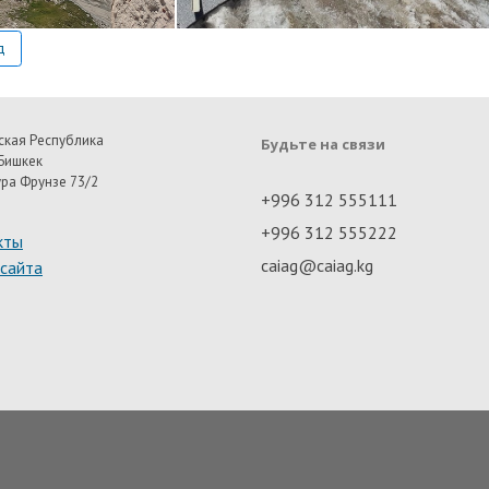
д
ская Республика
Будьте на связи
Бишкек
ура Фрунзе 73/2
+996 312 555111
+996 312 555222
кты
caiag@caiag.kg
 сайта