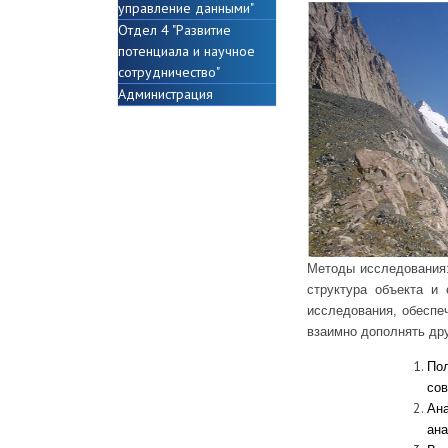
управление данными"
Отдел 4 "Развитие
потенциала и научное
сотрудничество"
Администрация
Методы исследования:
структура объекта и
исследования, обеспе
взаимно дополнять др
По
сов
Ан
ана