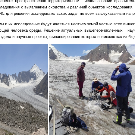
аспекте пространственно-территориальном - использование сравните
ледования с выявлением сходства и различий объектов исследования.
ИС для решения исследовательских задач по всем вышеуказанным напр
мы и их исследование будут являться неотъемлемой частью всех вышеп
ющей человека среды. Решение актуальных вышеперечисленных науч
отдела и научные проекты, финансирование которых возможно как из бю