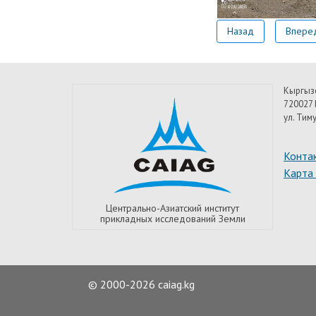
Назад
Впере
Кыргыз
720027 
ул. Тим
Конта
Карта
Центрально-Азиатский институт
прикладных исследований Земли
© 2000-2026 caiag.kg