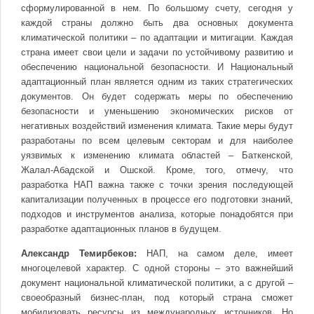
сформулированной в нем. По большому счету, сегодня у
каждой страны должно быть два основных документа
климатической политики – по адаптации и митигации. Каждая
страна имеет свои цели и задачи по устойчивому развитию и
обеспечению национальной безопасности. И Национальный
адаптационный план является одним из таких стратегических
документов. Он будет содержать меры по обеспечению
безопасности и уменьшению экономических рисков от
негативных воздействий изменения климата. Такие меры будут
разработаны по всем целевым секторам и для наиболее
уязвимых к изменению климата областей – Баткенской,
Жалал-Абадской и Ошской. Кроме, того, отмечу, что
разработка НАП важна также с точки зрения последующей
капитализации полученных в процессе его подготовки знаний,
подходов и инструментов анализа, которые понадобятся при
разработке адаптационных планов в будущем.
Александр Темирбеков:
НАП, на самом деле, имеет
многоцелевой характер. С одной стороны – это важнейший
документ национальной климатической политики, а с другой –
своеобразный бизнес-план, под который страна сможет
мобилизовать ресурсы из международных источников. Но