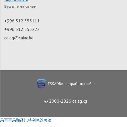
Будьте на связи
+996 312 555111
+996 312 555222
caiag@caiag.kg
ESKADRA - разработка сайта
© 2000-2026 caiag.kg
易歪歪
易翻译
比特浏览器
美洽