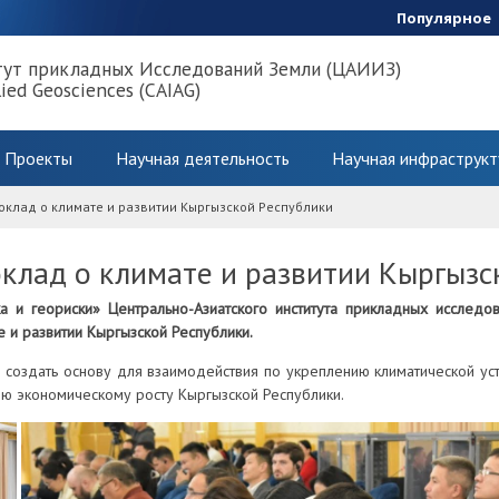
Популярное
тут прикладных Исследований Земли (ЦАИИЗ)
lied Geosciences (CAIAG)
Проекты
Научная деятельность
Научная инфраструкт
оклад о климате и развитии Кыргызской Республики
клад о климате и развитии Кыргызс
ка и геориски» Центрально-Азиатского института прикладных исслед
е и развитии Кыргызской Республики.
создать основу для взаимодействия по укреплению климатической ус
ю экономическому росту Кыргызской Республики.