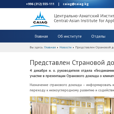
+996 (312) 555-111
|
caiag@caiag.kg
Центрально-Азиатский Инсти
Central-Asian Institute for App
Главная
Об институте
Отделы
Вы здесь:
Главная
Новости
Представлен Страновой д
Представлен Страновой до
4 декабря и. о. руководителя отдела «Геодинами
участие в презентации Странового доклада о климат
Назначение странового доклада – информировать и 
переходу к низкоуглеродному развитию и содействи