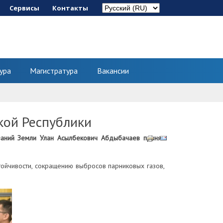
Сервисы
Контакты
ура
Магистратура
Вакансии
кой Республики
ований Земли Улан Асылбекович Абдыбачаев принял
тойчивости, сокращению выбросов парниковых газов,