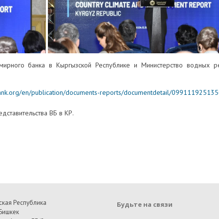
емирного банка в Кыргызской Республике и Министерство водных ре
bank.org/en/publication/documents-reports/documentdetail/0991119251
дставительства ВБ в КР.
ская Республика
Будьте на связи
Бишкек