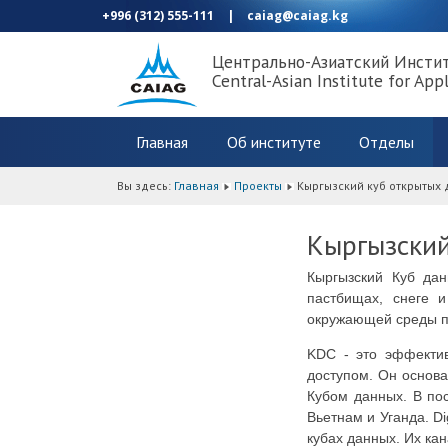
+996 (312) 555-111
|
caiag@caiag.kg
Центрально-Азиатский Инсти
Central-Asian Institute for App
Главная
Об институте
Отделы
Вы здесь:
Главная
Проекты
Кыргызский куб открытых
Кыргызский
Кыргызский Куб да
пастбищах,
снеге 
окружающей среды п
KDC - это эффектив
доступом. Он основ
Кубом данных. В пос
Вьетнам и Уганда. D
кубах данных. Их ка