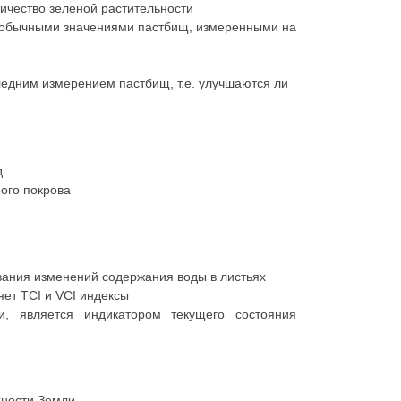
ичество зеленой растительност
и
с обычными значениями пастбищ, измеренными на
ледним измерением пастбищ, т.е. улучшаются ли
д
ого покрова
вания изменений содержания воды в листьях
ет TCI и VCI индексы
ти, является индикатором текущего состояния
хности Земли