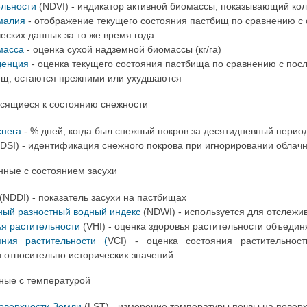
ельности
(NDVI) -
индикатор активной биомассы, показывающий кол
малия
-
отображение текущего состояния пастбищ по сравнению 
еских данных за то же время год
а
масса
- оценка сухой надземной биомассы (кг/га)
денция
-
оценка текущего состояния пастбища по сравнению с пос
ищ, остаются прежними или ухудшаются
сящиеся к состоянию снежности
снега
-
% дней, когда был снежный покров за
десятидневный перио
DSI) - идентификация снежного покрова при игнорировании облачн
нные с состоянием засухи
(NDDI) - показатель засухи на пастбищах
ый разностный водный индекс
(NDWI) - используется для отслежи
ья растительности
(VHI) -
оценка здоровья растительности объединя
яния растительности (
VCI) -
оценка состояния растительнос
и относительно исторических значений
ные с температурой
оверхности Земли
(LST) - измерение температуры почвы на повер