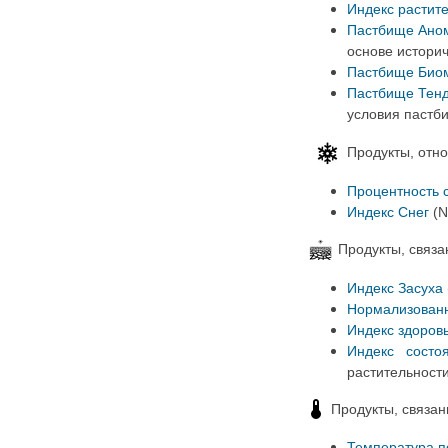
Индекс растит
Пастбище Ано
основе историч
Пастбище Био
Пастбище Тен
условия пастб
Продукты, отно
Процентность 
Индекс Снег
(N
Продукты, связа
Индекс Засуха
Нормализованн
Индекс здоров
Индекс состо
растительност
Продукты, связан
Температура п