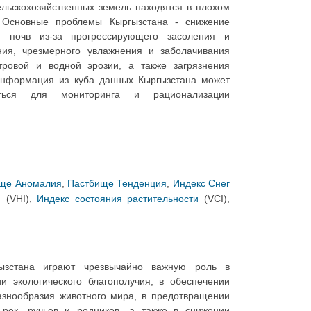
льскохозяйственных земель находятся в плохом
. Основные проблемы Кыргызстана - снижение
я почв из-за прогрессирующего засоления и
ия, чрезмерного увлажнения и заболачивания
тровой и водной эрозии, а также загрязнения
нформация из куба данных Кыргызстана может
аться для мониторинга и рационализации
ще Аномалия
,
Пастбище Тенденция
,
Индекс Снег
и
(VHI),
Индекс состояния растительности
(VCI),
ызстана играют чрезвычайно важную роль в
и экологического благополучия, в обеспечении
азнообразия животного мира, в предотвращении
рек, ручьев и родников, а также в снижении