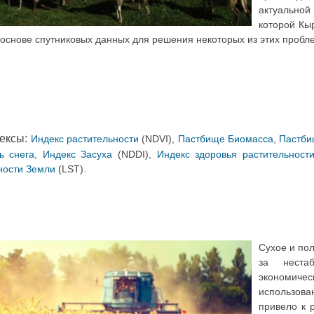
актуаль
которой Кы
 основе спутниковых данных для решения некоторых из этих пробл
ексы:
Индекс растительности
(NDVI),
Пастбище Биомасса
,
Пастби
ь снега
,
Индекс Засуха
(NDDI),
Индекс здоровья растительност
ности Земли
(LST)
.
Сухое и по
за неста
экономиче
использова
привело к 