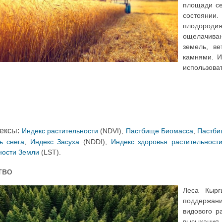
площади се
состоянии
плодороди
ощелачиван
земель, ве
камнями. И
использов
ексы:
Индекс растительности
(NDVI),
Пастбище Биомасса
,
Пастби
ь снега
,
Индекс Засуха
(NDDI),
Индекс здоровья растительност
ности Земли
(LST)
.
тво
Леса Кырг
поддержани
видового р
высыхания 