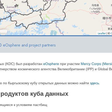
ных (KDC) был разработан
eOsphere
при участии
Mercy Corps (Mersi
рством космического агентства Великобритании (IPP) и Global Busi
ю по Кыргызскому кубу открытых данных можно найти
здесь
.
продуктов куба данных
сящиеся к условиям пастбищ