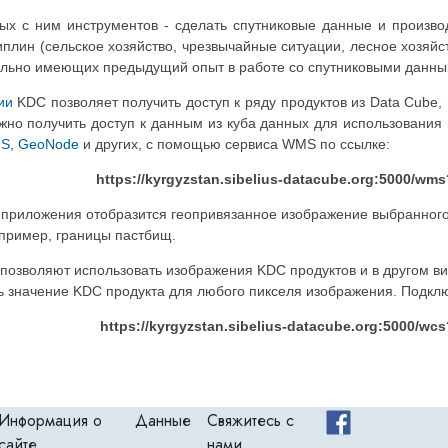
ых с ним инструментов - сделать спутниковые данные и произво
иплин (сельское хозяйство, чрезвычайные ситуации, лесное хозяй
тельно имеющих предыдущий опыт в работе со спутниковыми данны
ии
KDC позволяет получить доступ к ряду продуктов из Data Cube
жно получить доступ к данным из куба данных для использования
IS
,
GeoNode
и других, с помощью сервиса WMS по ссылке:
https://kyrgyzstan.sibelius-datacube.org:5000/wms
е приложения отобразится геопривязанное изображение выбранного
пример, границы пастбищ.
 позволяют использовать изображения KDC продуктов и в другом в
ь значение KDC продукта для любого пикселя изображения. Подкл
https://kyrgyzstan.sibelius-datacube.org:5000/wcs