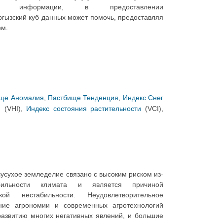
ной информации, в предоставлении
ргызский куб данных может помочь, предоставляя
ем.
ще Аномалия
,
Пастбище Тенденция
,
Индекс Снег
и
(VHI),
Индекс состояния растительности
(VCI),
лусухое земледелие связано с высоким риском из-
бильности климата и является причиной
ской нестабильности. Неудовлетворительное
ние агрономии и современных агротехнологий
развитию многих негативных явлений, и большие