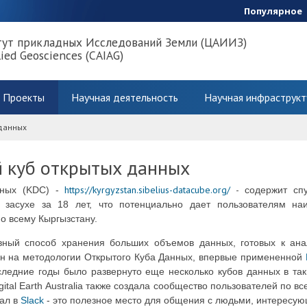
Популярное
тут прикладных Исследований Земли (ЦАИИЗ)
lied Geosciences (CAIAG)
Проекты
Научная деятельность
Научная инфраструкт
 данных
 куб открытых данных
https://kyrgyzstan.sibelius-datacube.org/
-
нных (KDC) -
содержит сп
и засухе
за 18 лет, что потенциально дает пользователям 
о всему Кыргызстану.
ный способ хранения больших объемов данных, готовых к ана
ан на методологии Открытого Куба Данных, впервые примененной
ледние годы было развернуто еще несколько кубов данных в так
igital Earth Australia также создала сообщество пользователей по
нал в
Slack
- это полезное место для общения с людьми, интересу