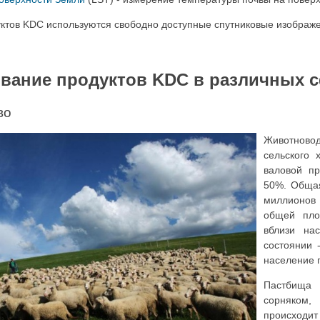
ктов KDC используются свободно доступные спутниковые изображ
ование продуктов KDC в различных 
во
Животново
сельского 
валовой пр
50%. Общая
миллионов 
общей пло
вблизи на
состоянии 
население п
Пастбища 
сорняком,
происходит