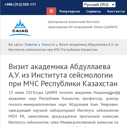
+996 (312) 555-111
Популярное
Сервисы
Контакты
Центрально-Азиатский Институт
прикладных Исследований Земли (ЦАИИЗ)
Вы здесь:
Главная
Новости
Визит академика Абдуллаева А.У. из
Института сейсмологии при МЧС Республики Казахстан
Визит академика Абдуллаева
А.У. из Института сейсмологии
при МЧС Республики Казахстан
13 июня 2025года ЦАИИЗ посетил академик Национальной
академии наук Республики Казахстан, профессор, доктор
геолого-минералогических наук Абдуллаев Азиз Умарович
,
заведу
ющий
научной лабораторией Института сейсмологии
МОН РК, заместител
ь
председателя прогнозной комиссии
Института сейсмологии, член Межведомственной комиссии по