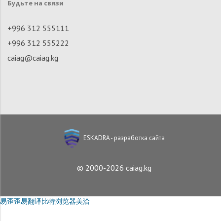
Будьте на связи
+996 312 555111
+996 312 555222
caiag@caiag.kg
ESKADRA - разработка сайта
© 2000-2026 caiag.kg
易歪歪
易翻译
比特浏览器
美洽