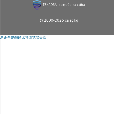
ESKADRA - разработка сайта
© 2000-2026 caiag.kg
易歪歪
易翻译
比特浏览器
美洽